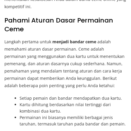
kompetitif ini.
Pahami Aturan Dasar Permainan
Ceme
Langkah pertama untuk
menjadi bandar ceme
adalah
memahami aturan dasar permainan. Ceme adalah
permainan yang menggunakan dua kartu untuk menentukan
pemenang, dan aturan dasarnya cukup sederhana. Namun,
pemahaman yang mendalam tentang aturan dan cara kerja
permainan dapat memberikan Anda keunggulan. Berikut
adalah beberapa poin penting yang perlu Anda ketahui:
Setiap pemain dan bandar mendapatkan dua kartu.
Kartu dihitung berdasarkan nilai tertinggi dari
kombinasi dua kartu.
Permainan ini biasanya memiliki berbagai jenis
taruhan, termasuk taruhan pada bandar dan pemain.