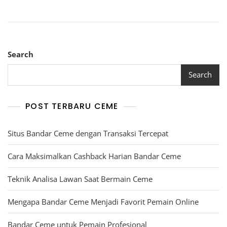
Search
Search
POST TERBARU CEME
Situs Bandar Ceme dengan Transaksi Tercepat
Cara Maksimalkan Cashback Harian Bandar Ceme
Teknik Analisa Lawan Saat Bermain Ceme
Mengapa Bandar Ceme Menjadi Favorit Pemain Online
Bandar Ceme untuk Pemain Profesional