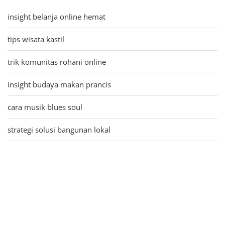
insight belanja online hemat
tips wisata kastil
trik komunitas rohani online
insight budaya makan prancis
cara musik blues soul
strategi solusi bangunan lokal
strategi eksperimen sains harian
strategi proyek untuk bangsa
panduan metode adaptif
wawasan sertifikasi manajemen proyek