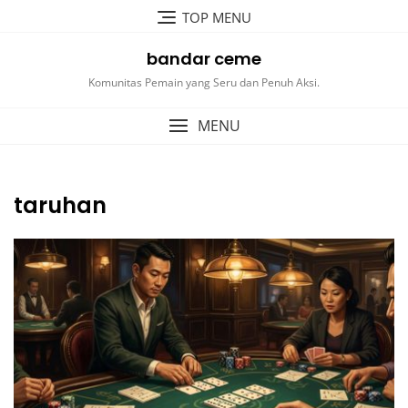
Skip
TOP MENU
to
content
bandar ceme
Komunitas Pemain yang Seru dan Penuh Aksi.
MENU
taruhan