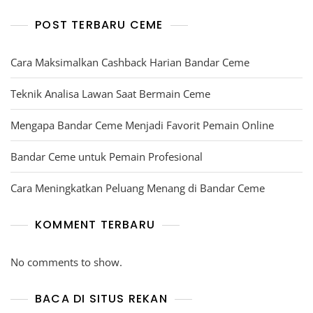
POST TERBARU CEME
Cara Maksimalkan Cashback Harian Bandar Ceme
Teknik Analisa Lawan Saat Bermain Ceme
Mengapa Bandar Ceme Menjadi Favorit Pemain Online
Bandar Ceme untuk Pemain Profesional
Cara Meningkatkan Peluang Menang di Bandar Ceme
KOMMENT TERBARU
No comments to show.
BACA DI SITUS REKAN