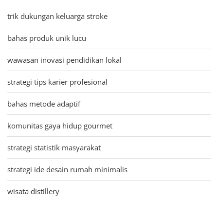
trik dukungan keluarga stroke
bahas produk unik lucu
wawasan inovasi pendidikan lokal
strategi tips karier profesional
bahas metode adaptif
komunitas gaya hidup gourmet
strategi statistik masyarakat
strategi ide desain rumah minimalis
wisata distillery