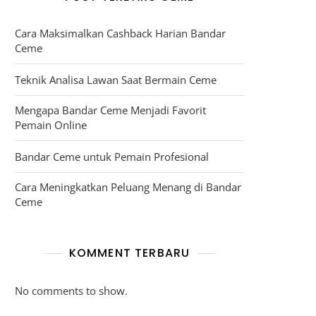
Cara Maksimalkan Cashback Harian Bandar
Ceme
Teknik Analisa Lawan Saat Bermain Ceme
Mengapa Bandar Ceme Menjadi Favorit
Pemain Online
Bandar Ceme untuk Pemain Profesional
Cara Meningkatkan Peluang Menang di Bandar
Ceme
KOMMENT TERBARU
No comments to show.