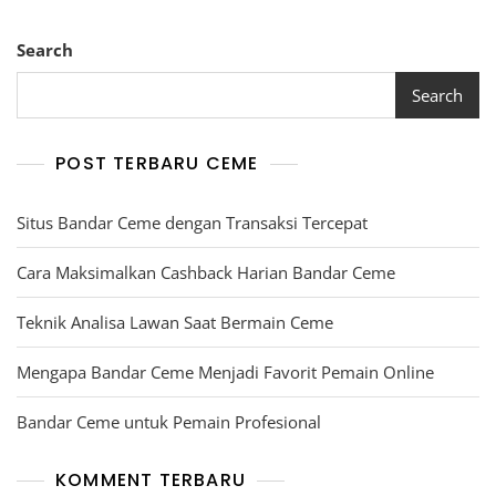
Search
Search
POST TERBARU CEME
Situs Bandar Ceme dengan Transaksi Tercepat
Cara Maksimalkan Cashback Harian Bandar Ceme
Teknik Analisa Lawan Saat Bermain Ceme
Mengapa Bandar Ceme Menjadi Favorit Pemain Online
Bandar Ceme untuk Pemain Profesional
KOMMENT TERBARU