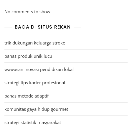
No comments to show.
BACA DI SITUS REKAN
trik dukungan keluarga stroke
bahas produk unik lucu
wawasan inovasi pendidikan lokal
strategi tips karier profesional
bahas metode adaptif
komunitas gaya hidup gourmet
strategi statistik masyarakat