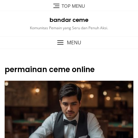
Skip
TOP MENU
to
content
bandar ceme
Komunitas Pemain yang Seru dan Penuh Aksi.
MENU
permainan ceme online