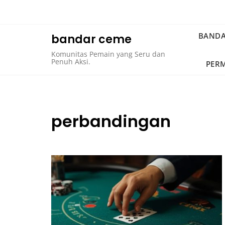
Skip
to
content
BAND
bandar ceme
Komunitas Pemain yang Seru dan
Penuh Aksi.
PER
perbandingan