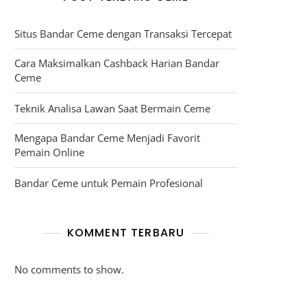
Situs Bandar Ceme dengan Transaksi Tercepat
Cara Maksimalkan Cashback Harian Bandar
Ceme
Teknik Analisa Lawan Saat Bermain Ceme
Mengapa Bandar Ceme Menjadi Favorit
Pemain Online
Bandar Ceme untuk Pemain Profesional
KOMMENT TERBARU
No comments to show.