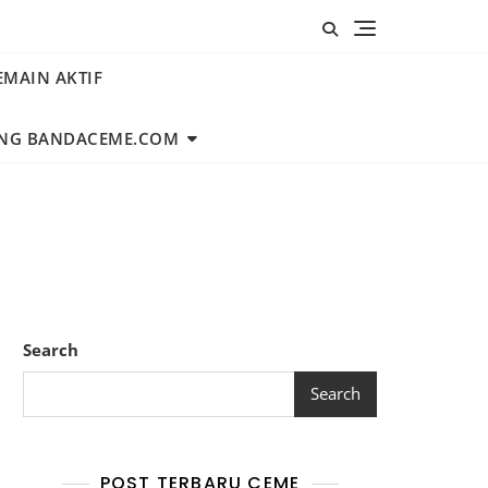
MAIN AKTIF
NG BANDACEME.COM
Search
Search
POST TERBARU CEME