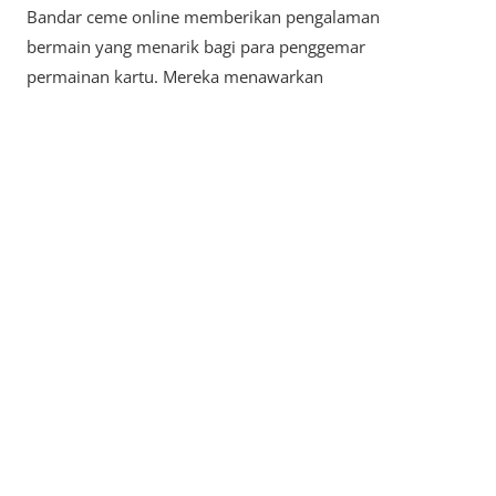
Bandar ceme online memberikan pengalaman
bermain yang menarik bagi para penggemar
permainan kartu. Mereka menawarkan