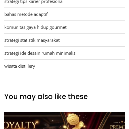
strategi tips karier profesional
bahas metode adaptif
komunitas gaya hidup gourmet
strategi statistik masyarakat
strategi ide desain rumah minimalis
wisata distillery
You may also like these