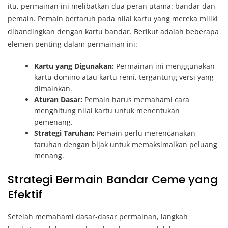
itu, permainan ini melibatkan dua peran utama: bandar dan
pemain. Pemain bertaruh pada nilai kartu yang mereka miliki
dibandingkan dengan kartu bandar. Berikut adalah beberapa
elemen penting dalam permainan ini:
Kartu yang Digunakan:
Permainan ini menggunakan
kartu domino atau kartu remi, tergantung versi yang
dimainkan.
Aturan Dasar:
Pemain harus memahami cara
menghitung nilai kartu untuk menentukan
pemenang.
Strategi Taruhan:
Pemain perlu merencanakan
taruhan dengan bijak untuk memaksimalkan peluang
menang.
Strategi Bermain Bandar Ceme yang
Efektif
Setelah memahami dasar-dasar permainan, langkah