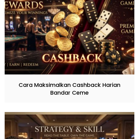
Cara Maksimalkan Cashback Harian
Bandar Ceme