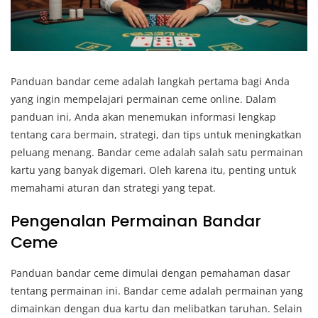
Panduan bandar ceme adalah langkah pertama bagi Anda
yang ingin mempelajari permainan ceme online. Dalam
panduan ini, Anda akan menemukan informasi lengkap
tentang cara bermain, strategi, dan tips untuk meningkatkan
peluang menang. Bandar ceme adalah salah satu permainan
kartu yang banyak digemari. Oleh karena itu, penting untuk
memahami aturan dan strategi yang tepat.
Pengenalan Permainan Bandar
Ceme
Panduan bandar ceme dimulai dengan pemahaman dasar
tentang permainan ini. Bandar ceme adalah permainan yang
dimainkan dengan dua kartu dan melibatkan taruhan. Selain