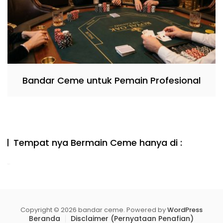
Bandar Ceme untuk Pemain Profesional
Tempat nya Bermain Ceme hanya di :
idngoal
Copyright © 2026 bandar ceme. Powered by
WordPress
Beranda
Disclaimer (Pernyataan Penafian)