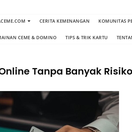
ACEME.COM
CERITA KEMENANGAN
KOMUNITAS PE
MAINAN CEME & DOMINO
TIPS & TRIK KARTU
TENTA
nline Tanpa Banyak Risik