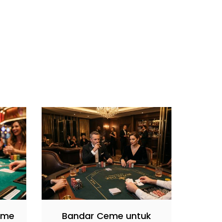
eme
Bandar Ceme untuk