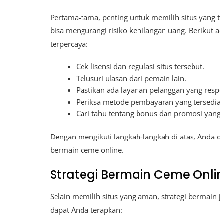
Pertama-tama, penting untuk memilih situs yang
bisa mengurangi risiko kehilangan uang. Berikut
terpercaya:
Cek lisensi dan regulasi situs tersebut.
Telusuri ulasan dari pemain lain.
Pastikan ada layanan pelanggan yang resp
Periksa metode pembayaran yang tersedia
Cari tahu tentang bonus dan promosi yang
Dengan mengikuti langkah-langkah di atas, Anda
bermain ceme online.
Strategi Bermain Ceme Onlin
Selain memilih situs yang aman, strategi bermain 
dapat Anda terapkan: